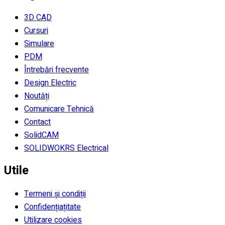
3D CAD
Cursuri
Simulare
PDM
Întrebări frecvente
Design Electric
Noutăți
Comunicare Tehnică
Contact
SolidCAM
SOLIDWOKRS Electrical
Utile
Termeni și condiții
Confidențiațitate
Utilizare cookies