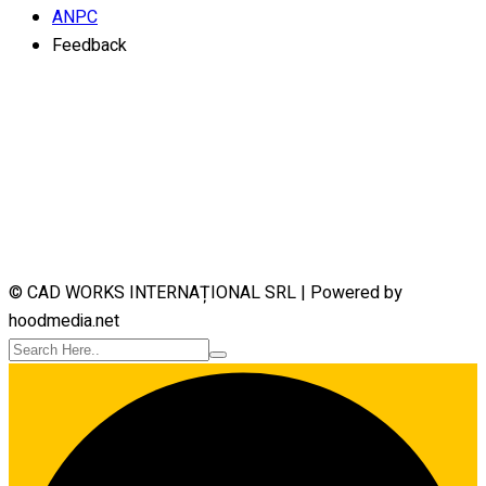
ANPC
Feedback
Contact
CAD WORKS INTERNAȚIONAL RO16443187 |
J2004000980164
Craiova, 200139, Dolj, România
academia@cadworks.ro
+4 0351.179.272
© CAD WORKS INTERNAȚIONAL SRL | Powered by
hoodmedia.net